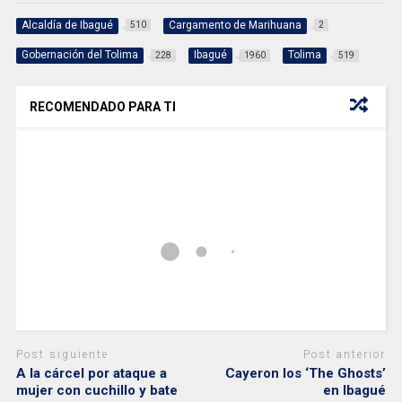
Alcaldía de Ibagué
Cargamento de Marihuana
510
2
Gobernación del Tolima
Ibagué
Tolima
228
1960
519
RECOMENDADO PARA TI
Post siguiente
Post anterior
A la cárcel por ataque a
Cayeron los ‘The Ghosts’
mujer con cuchillo y bate
en Ibagué