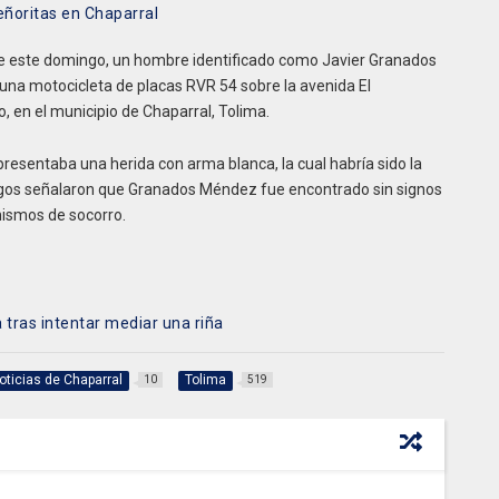
eñoritas en Chaparral
de este domingo, un hombre identificado como Javier Granados
 una m
otocicleta de placas RVR 54 sobre la avenida El
, en el municipio de Chaparral, Tolima.
presentaba una herida con arma blanca, la cual habría sido la
stigos señalaron que Granados Méndez fue encontrado sin signos
anismos de socorro.
 tras intentar mediar una riña
oticias de Chaparral
Tolima
10
519