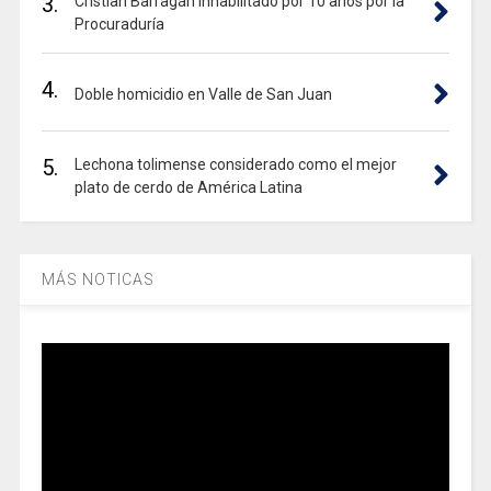
3.
Cristian Barragán inhabilitado por 10 años por la
Procuraduría
4.
Doble homicidio en Valle de San Juan
5.
Lechona tolimense considerado como el mejor
plato de cerdo de América Latina
MÁS NOTICAS