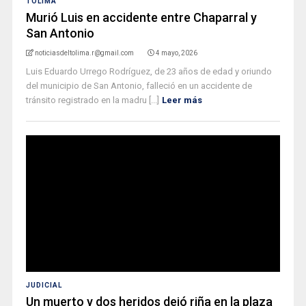
TOLIMA
Murió Luis en accidente entre Chaparral y
San Antonio
noticiasdeltolima.r@gmail.com
4 mayo, 2026
Luis Eduardo Urrego Rodríguez, de 23 años de edad y oriundo
del municipio de San Antonio, falleció en un accidente de
tránsito registrado en la madru [...]
Leer más
JUDICIAL
Un muerto y dos heridos dejó riña en la plaza