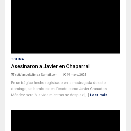
TOLIMA
Asesinaron a Javier en Chaparral
noticiasdeltolima.r@gmail.com
19 mayo, 2025
En un trágico hecho registrado en la madrugada de este
domingo, un hombre identificado como Javier Granados
Méndez perdió la vida mientras se desplaz [...]
Leer más