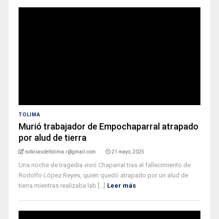
TOLIMA
Murió trabajador de Empochaparral atrapado
por alud de tierra
noticiasdeltolima.r@gmail.com
21 mayo, 2025
Una noche de tragedia vivió Chaparral tras el fallecimiento de
Rodolfo López Reyes, quien quedó atrapado por un alud de
tierra mientras realizaba lab [...]
Leer más