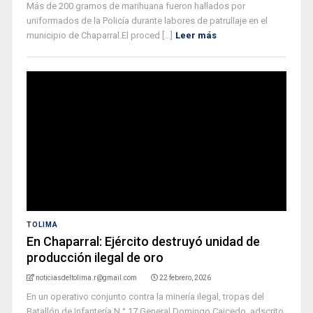
Más de 200 gramos de marihuana fueron hallados por
uniformados de la Policía durante labores de patrullaje en el
municipio de Chaparral.El proced [...]
Leer más
TOLIMA
En Chaparral: Ejército destruyó unidad de
producción ilegal de oro
noticiasdeltolima.r@gmail.com
22 febrero, 2026
En un operativo conjunto contra la minería ilegal, tropas del
Batallón de Infantería N.° 17 General Domingo Caicedo, adscrito