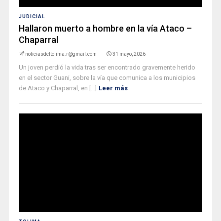
JUDICIAL
Hallaron muerto a hombre en la vía Ataco –
Chaparral
noticiasdeltolima.r@gmail.com
31 mayo, 2026
Un joven perdió la vida tras ser encontrado gravemente herido
en el sector Guani, sobre la vía que comunica a los municipios
de Ataco y Chaparral, en [...]
Leer más