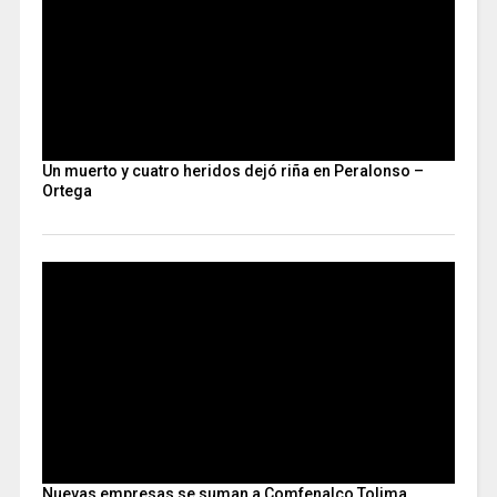
Un muerto y cuatro heridos dejó riña en Peralonso –
Ortega
Nuevas empresas se suman a Comfenalco Tolima