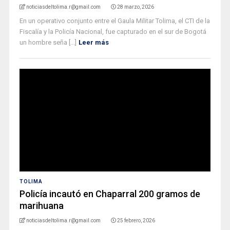
noticiasdeltolima.r@gmail.com
28 marzo, 2026
En un operativo conjunto entre el Gaula Militar Tolima, el CTI de la
Fiscalía y la Policía Nacional, fue capturado en el sur de Bogotá
un hombre seña [...]
Leer más
TOLIMA
Policía incautó en Chaparral 200 gramos de
marihuana
noticiasdeltolima.r@gmail.com
25 febrero, 2026