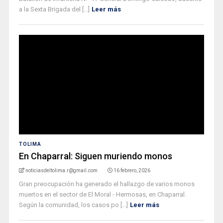
a la Sexta Brigada del [...]
Leer más
TOLIMA
En Chaparral: Siguen muriendo monos
noticiasdeltolima.r@gmail.com
16 febrero, 2026
Gran preocupación ha generado el hallazgo de varios monos
muertos en el sector de El Moral - Hermosas, en Chaparral.
Según la comunidad, los casos po [...]
Leer más