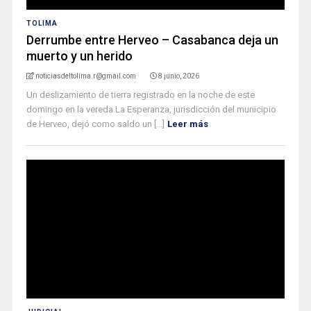
TOLIMA
Derrumbe entre Herveo – Casabanca deja un
muerto y un herido
noticiasdeltolima.r@gmail.com
8 junio, 2026
Un deslizamiento de tierra registrado en la noche de este
domingo en la vereda La Esperanza, jurisdicción del municipio
de Herveo, dejó como saldo un [...]
Leer más