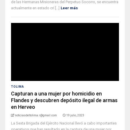
de las Hermanas Misioneras del Perpetuo Socorro, se encuentra
actualmente en estado crí [...]
Leer más
TOLIMA
Capturan a una mujer por homicidio en
Flandes y descubren depósito ilegal de armas
en Herveo
noticiasdeltolima.r@gmail.com
19 julio, 2023
La Sexta Brigada del Ejército Nacional llevó a cabo importantes
operativos que han resultado en la captura de una mujer por