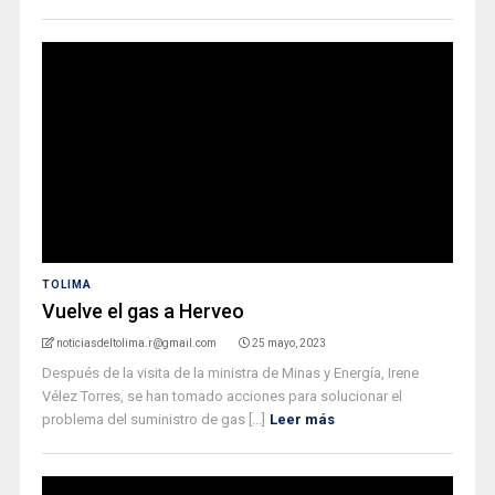
TOLIMA
Vuelve el gas a Herveo
noticiasdeltolima.r@gmail.com
25 mayo, 2023
Después de la visita de la ministra de Minas y Energía, Irene
Vélez Torres, se han tomado acciones para solucionar el
problema del suministro de gas [...]
Leer más