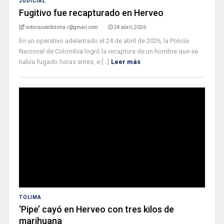
JUDICIAL
Fugitivo fue recapturado en Herveo
noticiasdeltolima.r@gmail.com
24 abril, 2026
En un operativo adelantado el 24 de abril de 2026, la Policía
Nacional de Colombia logró la recaptura de un hombre que se
había fugado horas antes, e [...]
Leer más
TOLIMA
‘Pipe’ cayó en Herveo con tres kilos de
marihuana