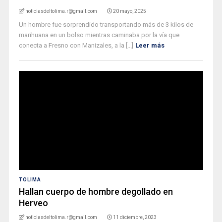
noticiasdeltolima.r@gmail.com
20 mayo, 2025
Un hombre fue sorprendido transportando más de 3 kilos de
marihuana en un bolso mientras caminaba por la vía que
conecta a Fresno con Manizales, a la [...]
Leer más
TOLIMA
Hallan cuerpo de hombre degollado en
Herveo
noticiasdeltolima.r@gmail.com
11 diciembre, 2023