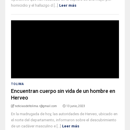
homicidio y el hallazgo d [...]
Leer más
TOLIMA
Encuentran cuerpo sin vida de un hombre en
Herveo
noticiasdeltolima.r@gmail.com
13 junio, 2023
En la madrugada de hoy, las autoridades de Herveo, ubicado en
el norte del departamento, informaron sobre el descubrimiento
de un cadáver masculino e [...]
Leer más