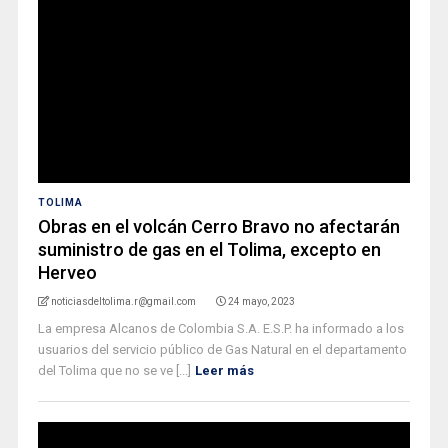
TOLIMA
Obras en el volcán Cerro Bravo no afectarán
suministro de gas en el Tolima, excepto en
Herveo
noticiasdeltolima.r@gmail.com
24 mayo, 2023
La empresa Alcanos de Colombia S.A. E.S.P. ha informado a los
usuarios del servicio público de Gas Natural en el departamento
del Tolima que no se ve [...]
Leer más