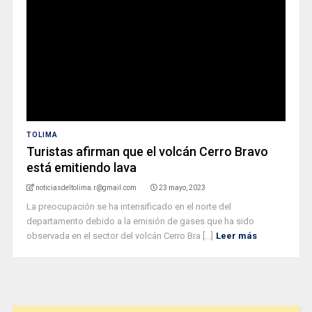
TOLIMA
Turistas afirman que el volcán Cerro Bravo
está emitiendo lava
noticiasdeltolima.r@gmail.com
23 mayo, 2023
La preocupación se ha intensificado en el norte del
departamento debido a la emisión de gases que ha sido
observada en el sector del volcán Cerro Bra [...]
Leer más