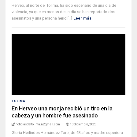
Herveo, al norte del Tolima, ha sido escenario de una ola de
violencia, ya que en menos de un día se han reportado dos
asesinatos y una persona herid [...]
Leer más
TOLIMA
En Herveo una monja recibió un tiro en la
cabeza y un hombre fue asesinado
noticiasdeltolima.r@gmail.com
10 diciembre, 2023
Gloria Herlindes Hernández Toro, de 48 años y madre superiora