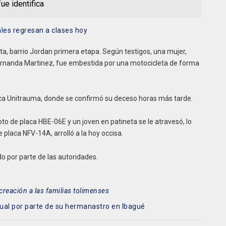
ue identifica
ales regresan a clases hoy
inta, barrio Jordan primera etapa. Según testigos, una mujer,
ernanda Martinez, fue embestida por una motocicleta de forma
nica Unitrauma, donde se confirmó su deceso horas más tarde.
to de placa HBE-06E y un joven en patineta se le atravesó, lo
e placa NFV-14A, arrolló a la hoy occisa.
o por parte de las autoridades.
creación a las familias tolimenses
xual por parte de su hermanastro en Ibagué