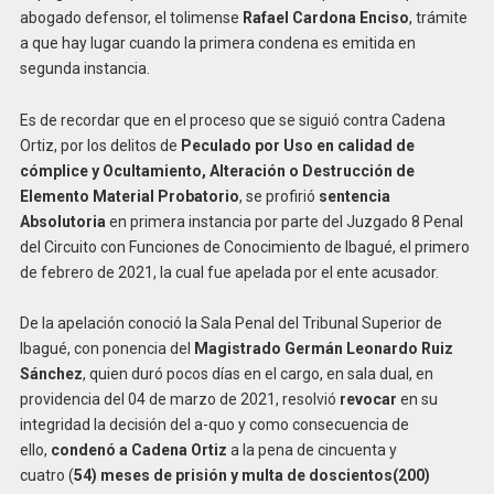
abogado defensor, el tolimense
Rafael Card
o
na Enciso
, trámite
a que hay lugar cuando la primera condena es emitida en
segunda instancia.
Es de recordar que en el proceso que se siguió contra Cadena
Ortiz, por los delitos de
P
eculado por Uso
en calidad de
cómplice y O
cultamiento, Alteración o Destrucción de
Elemento
Material Probatorio
, se profirió
sentencia
A
bsolutoria
en primera instancia por parte del Juzgado 8 Penal
del Circuito con Funciones de Conocimiento de Ibagué, el primero
de febrero de 2021, la cual fue apelada por el ente acusador.
De la apelación conoció la Sala Penal del Tribunal Superior de
Ibagué, con ponencia del
Magistrado G
ermán Leonardo Ruiz
Sánchez
, quien duró pocos días en el cargo, en sala dual, en
providencia del 04 de marzo de 2021, resolvió
revocar
en su
integridad la decisión del a-quo y como consecuencia de
ello,
condenó
a C
adena Ortiz
a la pena de cincuenta y
cuatro (
54)
meses de prisión
y multa de
doscientos
(200)