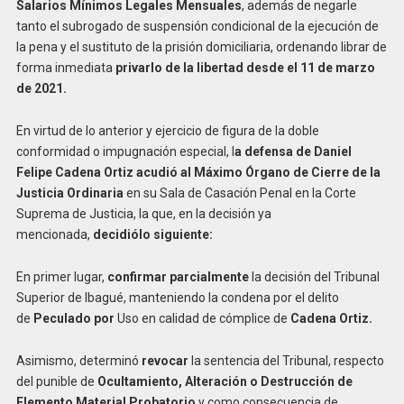
S
alarios Mínimos Legales Mensuales
, además de negarle
tanto el subrogado de suspensión condicional de la ejecución de
la pena y el sustituto de la prisión domiciliaria, ordenando librar de
forma inmediata
privarlo
de la libertad desde el 11 de marzo
de 202
1
.
En virtud de lo anterior y ejercicio de figura de la doble
conformidad o impugnación especial, l
a
defensa de
Daniel
Felipe Cadena
Ortiz
acudió al Máximo Órgano de Cierre de la
Justicia Ordinaria
en su Sala de Casación Penal en la Corte
Suprema de Justicia, la que, en la decisión ya
mencionada,
decidió
lo siguiente
:
En primer lugar,
confirmar parcialmente
la decisión del Tribunal
Superior de Ibagué, manteniendo la condena por el delito
de
P
eculado por
Uso en calidad de cómplice de
C
adena Ortiz
.
Asimismo, determinó
revocar
la sentencia del Tribunal, respecto
del punible de
Ocultamiento, Alteración o Destrucción de
Elemento Material Probatorio
y como consecuencia de