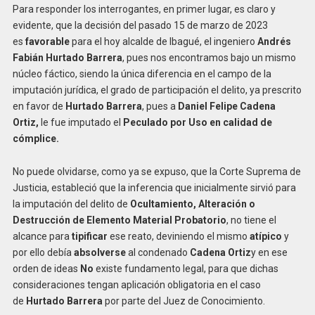
Para responder los interrogantes, en primer lugar, es claro y
evidente, que la decisión del pasado 15 de marzo de 2023
es
favorable
para el hoy alcalde de Ibagué, el ingeniero
Andrés
Fabián Hurtado Barrera
, pues nos encontramos bajo un mismo
núcleo fáctico, siendo la única diferencia en el campo de la
imputación jurídica, el grado de participación el delito, ya prescrito
en favor de
Hurtado Barrera
, pues a
Daniel Felipe Cadena
Ortiz,
le fue imputado el
Peculado por Uso en calidad de
cómplice.
No puede olvidarse, como ya se expuso, que la Corte Suprema de
Justicia, estableció que la inferencia que inicialmente sirvió para
la imputación del delito de
Ocultamiento, Alteración o
Destrucción de Elemento Material Probatorio
, no tiene el
alcance para
tipificar
ese reato, deviniendo el mismo
atípico
y
por ello debía
absolverse
al condenado
Cadena Ortiz
y en ese
orden de ideas
No
existe fundamento legal, para que dichas
consideraciones tengan aplicación obligatoria en el caso
de
Hurtado Barrera
por parte del Juez de Conocimiento.