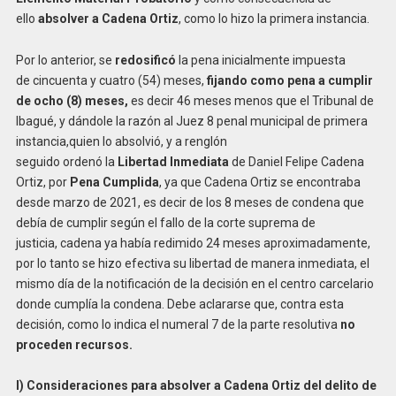
ello
absolver
a C
adena Ortiz
, como lo hizo la primera instancia.
Por lo anterior, se
redosificó
la pena inicialmente impuesta
de cincuenta y cuatro (54) meses,
fijando como pena a cumplir
de
ocho
(8)
meses
,
es decir 46 meses menos que el Tribunal de
Ibagué, y dándole la razón al Juez 8 penal municipal de primera
instancia,quien lo absolvió, y a renglón
seguido ordenó la
L
ibertad Inmediata
de Daniel Felipe Cadena
Ortiz, por
P
ena Cumplida
, ya que Cadena Ortiz se encontraba
desde marzo de 2021, es decir de los 8 meses de condena que
debía de cumplir según el fallo de la corte suprema de
justicia, cadena ya había redimido 24 meses aproximadamente,
por lo tanto se hizo efectiva su libertad de manera inmediata, el
mismo día de la notificación de la decisión en el centro carcelario
donde cumplía la condena. Debe aclararse que, contra esta
decisión, como lo indica el numeral 7 de la parte resolutiva
no
proceden recursos
.
I) Consideraciones para absolver a Cadena Ortiz del delito de