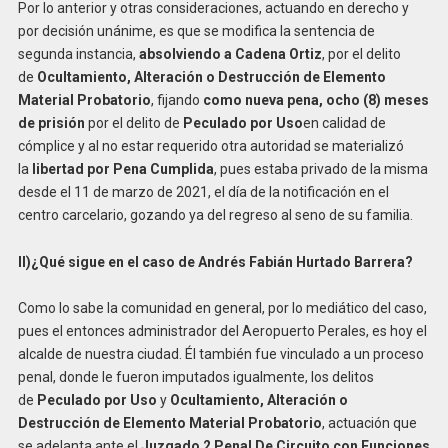
Por lo anterior y otras consideraciones, actuando en derecho y
por decisión unánime, es que se modifica la sentencia de
segunda instancia,
absolviendo a Cadena Ortiz
, por el delito
de
Ocultamiento, Alteración o Destrucción de Elemento
Material Probatorio
, fijando
como nueva pena, ocho (8) meses
de prisión
por el delito de
Peculado por Uso
en calidad de
cómplice y al no estar requerido otra autoridad se materializó
la
libertad por Pena Cumplida
, pues estaba privado de la misma
desde el 11 de marzo de 2021, el día de la notificación en el
centro carcelario, gozando ya del regreso al seno de su familia.
II)
¿Qué sigue en el caso de Andrés Fabián Hurtado Barrera?
Como lo sabe la comunidad en general, por lo mediático del caso,
pues el entonces administrador del Aeropuerto Perales, es hoy el
alcalde de nuestra ciudad. Él también fue vinculado a un proceso
penal, donde le fueron imputados igualmente, los delitos
de
Peculado por Uso
y
Ocultamiento, Alteración o
Destrucción de Elemento Material Probatorio
, actuación que
se adelanta ante el
Juzgado 2 Penal De Circuito con Funciones