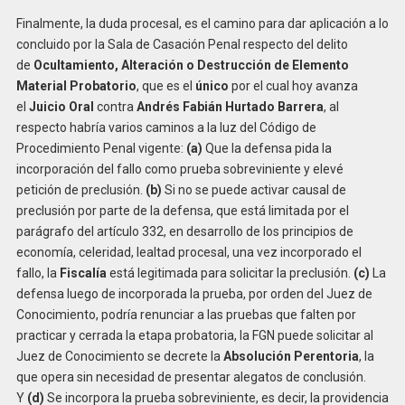
Finalmente, la duda procesal, es el camino para dar aplicación a lo
concluido por la Sala de Casación Penal respecto del delito
de
Ocultamiento, Alteración o Destrucción de Elemento
Material
Probatorio
, que es el
único
por el cual hoy avanza
el
Juicio Oral
contra
Andrés Fabián Hurtado Barrera
, al
respecto habría varios caminos a la luz del Código de
Procedimiento Penal vigente:
(a)
Que la defensa pida la
incorporación del fallo como prueba sobreviniente y elevé
petición de preclusión.
(b)
Si no se puede activar causal de
preclusión por parte de la defensa, que está limitada por el
parágrafo del artículo 332, en desarrollo de los principios de
economía, celeridad, lealtad procesal, una vez incorporado el
fallo, la
Fiscalía
está legitimada para solicitar la preclusión.
(c)
La
defensa luego de incorporada la prueba, por orden del Juez de
Conocimiento, podría renunciar a las pruebas que falten por
practicar y cerrada la etapa probatoria, la FGN puede solicitar al
Juez de Conocimiento se decrete la
Absolución Perentoria
, la
que opera sin necesidad de presentar alegatos de conclusión.
Y
(d)
Se incorpora la prueba sobreviniente, es decir, la providencia