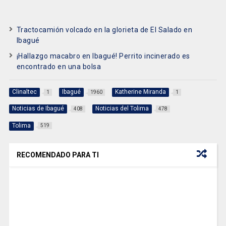
Tractocamión volcado en la glorieta de El Salado en
Ibagué
¡Hallazgo macabro en Ibagué! Perrito incinerado es
encontrado en una bolsa
Clinaltec
Ibagué
Katherine Miranda
1
1960
1
Noticias de Ibagué
Noticias del Tolima
408
478
Tolima
519
RECOMENDADO PARA TI