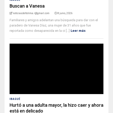
Buscan a Vanesa
noticiasdeltolima.r@gmail.com
8 junio, 2026
Familiares y amigos adelantan una búsqueda para dar con el
paradero de Vanesa Díaz, una mujer de 31 años que fue
reportada como desaparecida en la ci [...]
Leer más
IBAGUÉ
Hurtó a una adulta mayor, la hizo caer y ahora
está en delicado