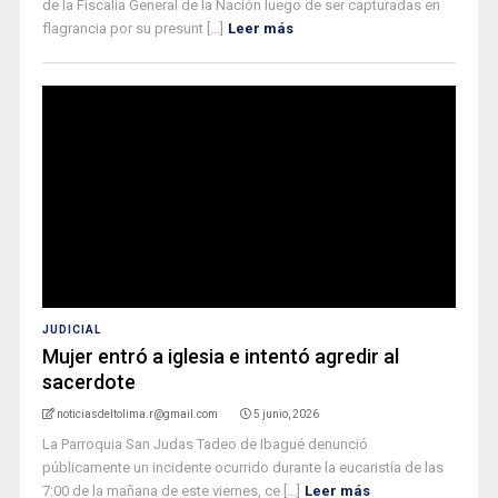
de la Fiscalía General de la Nación luego de ser capturadas en
flagrancia por su presunt [...]
Leer más
JUDICIAL
Mujer entró a iglesia e intentó agredir al
sacerdote
noticiasdeltolima.r@gmail.com
5 junio, 2026
La Parroquia San Judas Tadeo de Ibagué denunció
públicamente un incidente ocurrido durante la eucaristía de las
7:00 de la mañana de este viernes, ce [...]
Leer más