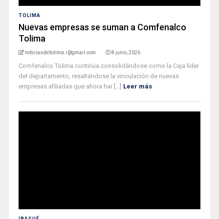
TOLIMA
Nuevas empresas se suman a Comfenalco
Tolima
noticiasdeltolima.r@gmail.com
8 junio, 2026
Comfenalco Tolima continúa consolidándose como la Caja líder
del departamento, resaltándose la vinculación de nuevas
empresas afiliadas que ahora har [...]
Leer más
IBAGUÉ