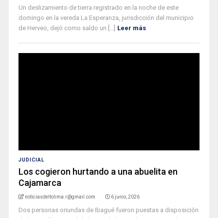
Un deslizamiento de tierra registrado en la noche de este
domingo en la vereda La Esperanza, jurisdicción del municipio
de Herveo, dejó como saldo un [...]
Leer más
JUDICIAL
Los cogieron hurtando a una abuelita en
Cajamarca
noticiasdeltolima.r@gmail.com
6 junio, 2026
Dos personas oriundas de Ibagué fueron puestas a disposición