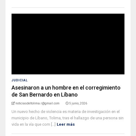
JUDICIAL
Asesinaron a un hombre en el corregimiento
de San Bernardo en Líbano
noticiasdeltolima.r@gmail.com
5 junio, 2026
Un nuevo hecho de violencia es materia de investigación en el
municipio de Líbano, Tolima, tras el hallazgo de una persona sin
vida en la vía que com [...]
Leer más