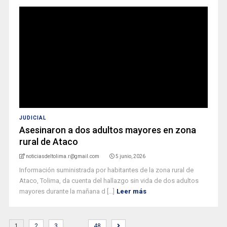
JUDICIAL
Asesinaron a dos adultos mayores en zona
rural de Ataco
noticiasdeltolima.r@gmail.com
5 junio, 2026
Información suministrada por habitantes de la zona rural de
Ataco, Tolima, da cuenta del hallazgo sin vida de dos adultos
mayores durante la mañana d [...]
Leer más
…
1
2
3
48