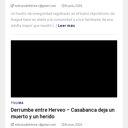
noticiasdeltolima.r@gmail.com
8 junio, 2026
Un hecho de inseguridad registrado en el barrio Hipódromo de
Ibagué tiene en alerta a la comunidad y a los familiares de una
adulta mayor que resultó [...]
Leer más
TOLIMA
Derrumbe entre Herveo – Casabanca deja un
muerto y un herido
noticiasdeltolima.r@gmail.com
8 junio, 2026