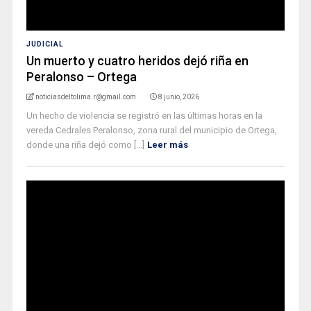
JUDICIAL
Un muerto y cuatro heridos dejó riña en
Peralonso – Ortega
noticiasdeltolima.r@gmail.com
8 junio, 2026
Un hecho de violencia se registró en las últimas horas en la
vereda Cedrales Peralonso, zona rural del municipio de Ortega,
donde una riña dejó como [...]
Leer más