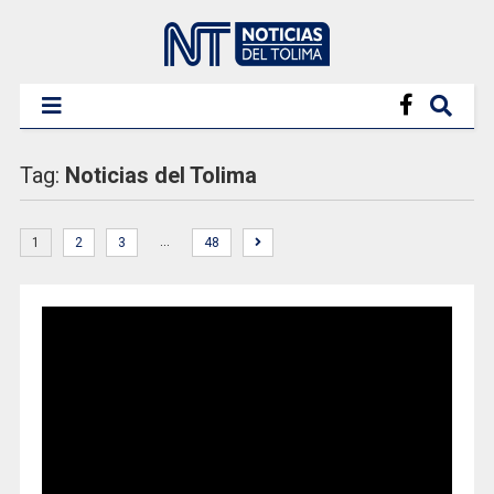
Tag:
Noticias del Tolima
…
1
2
3
48