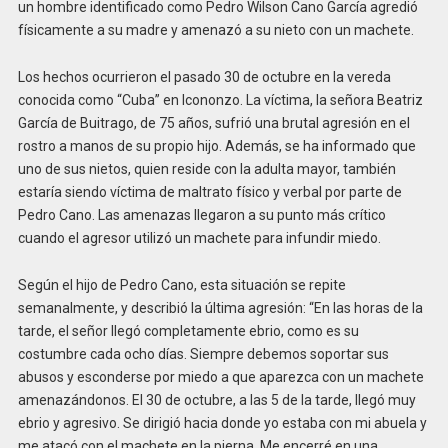
un hombre identificado como Pedro Wilson Cano García agredió
físicamente a su madre y amenazó a su nieto con un machete.
Los hechos ocurrieron el pasado 30 de octubre en la vereda
conocida como “Cuba” en Icononzo. La víctima, la señora Beatriz
García de Buitrago, de 75 años, sufrió una brutal agresión en el
rostro a manos de su propio hijo. Además, se ha informado que
uno de sus nietos, quien reside con la adulta mayor, también
estaría siendo víctima de maltrato físico y verbal por parte de
Pedro Cano. Las amenazas llegaron a su punto más crítico
cuando el agresor utilizó un machete para infundir miedo.
Según el hijo de Pedro Cano, esta situación se repite
semanalmente, y describió la última agresión: “En las horas de la
tarde, el señor llegó completamente ebrio, como es su
costumbre cada ocho días. Siempre debemos soportar sus
abusos y esconderse por miedo a que aparezca con un machete
amenazándonos. El 30 de octubre, a las 5 de la tarde, llegó muy
ebrio y agresivo. Se dirigió hacia donde yo estaba con mi abuela y
me atacó con el machete en la pierna. Me encerré en una