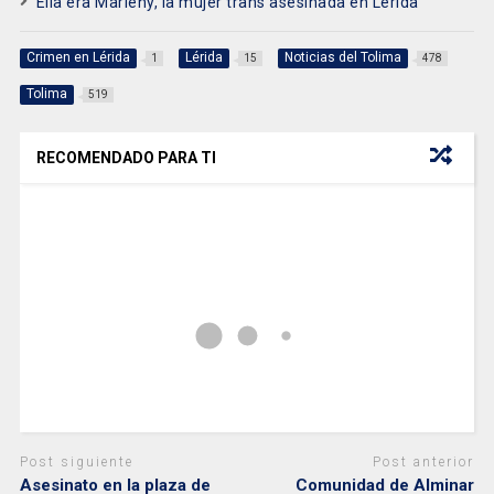
Ella era Marleny, la mujer trans asesinada en Lérida
Crimen en Lérida
Lérida
Noticias del Tolima
1
15
478
Tolima
519
RECOMENDADO PARA TI
Post siguiente
Post anterior
Asesinato en la plaza de
Comunidad de Alminar