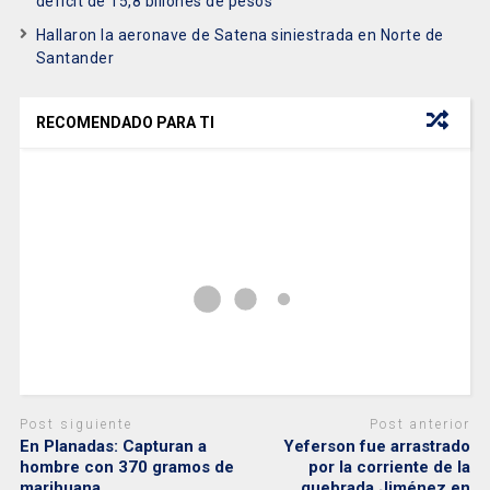
déficit de 15,8 billones de pesos
Hallaron la aeronave de Satena siniestrada en Norte de
Santander
RECOMENDADO PARA TI
Post siguiente
Post anterior
En Planadas: Capturan a
Yeferson fue arrastrado
hombre con 370 gramos de
por la corriente de la
marihuana
quebrada Jiménez en