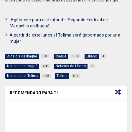
la persona fallecida, mientras avanzan las diligencias de rigor.
¡Agéndese para disfrutar del Segundo Festival de
Mariachis en Ibagué!
A partir de este lunes el Tolima será gobernado por una
mujer
Alcaldía de Ibagué
Ibagué
Líbano
510
1960
4
Noticias de Ibagué
Noticias de Líbano
408
2
Noticias del Tolima
Tolima
478
519
RECOMENDADO PARA TI