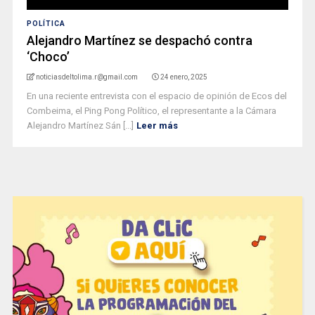
POLÍTICA
Alejandro Martínez se despachó contra
‘Choco’
noticiasdeltolima.r@gmail.com
24 enero, 2025
En una reciente entrevista con el espacio de opinión de Ecos del
Combeima, el Ping Pong Político, el representante a la Cámara
Alejandro Martínez Sán [...]
Leer más