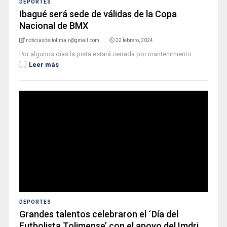
DEPORTES
Ibagué será sede de válidas de la Copa
Nacional de BMX
noticiasdeltolima.r@gmail.com
22 febrero, 2024
Por algunos días la pista estará cerrada por mantenimiento.
[...]
Leer más
DEPORTES
Grandes talentos celebraron el ´Día del
Futbolista Tolimense’ con el apoyo del Imdri