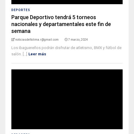
DEPORTES
Parque Deportivo tendrá 5 torneos
nacionales y departamentales este fin de
semana
noticiasdeltolima.r@gmail.com
7 marzo, 2024
Los ibaguereños podrán disfrutar de atletismo, BMX y fútbol de
salón. [...]
Leer más