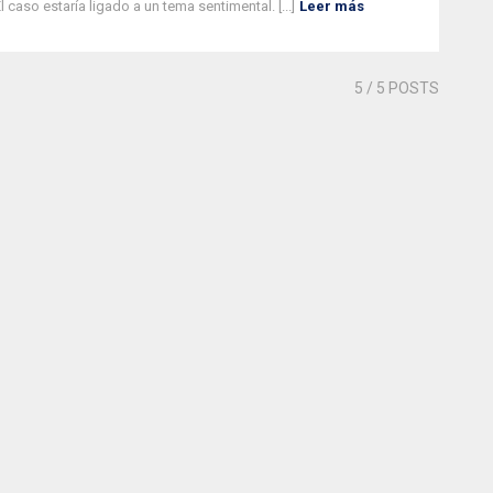
l caso estaría ligado a un tema sentimental. [...]
Leer más
5
/ 5 POSTS