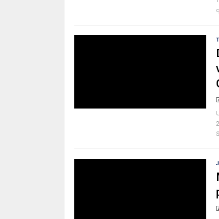
q
U
S