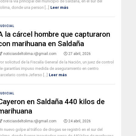
obre la vía principal del municipio de Saldaña, en el sur del
olima, donde una person [...]
Leer más
JUDICIAL
A la cárcel hombre que capturaron
con marihuana en Saldaña
noticiasdeltolima.r@gmail.com
27 abril, 2026
or solicitud de la Fiscalía General de la Nación, un juez de control
de garantías impuso medida de aseguramiento en centro
arcelario contra Jeferso [...]
Leer más
JUDICIAL
Cayeron en Saldaña 440 kilos de
marihuana
noticiasdeltolima.r@gmail.com
24 abril, 2026
n nuevo golpe al tráfico de drogas se registró en el sur del
Tolima, donde fueron incautados cerca de 440 kilos de marihuana