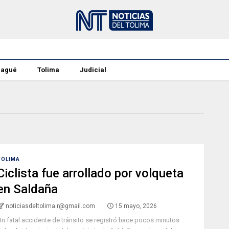
bagué
Tolima
Judicial
TOLIMA
Ciclista fue arrollado por volqueta
en Saldaña
noticiasdeltolima.r@gmail.com
15 mayo, 2026
Un fatal accidente de tránsito se registró hace pocos minutos