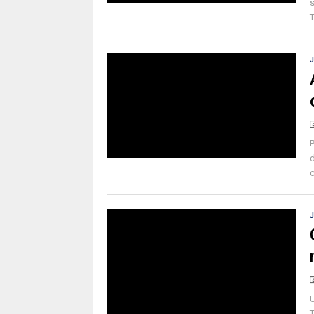
s
T
P
c
U