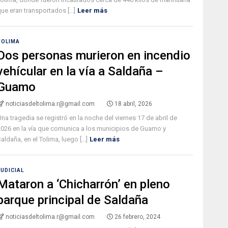
ue eran transportados [...]
Leer más
TOLIMA
Dos personas murieron en incendio
vehícular en la vía a Saldaña –
Guamo
noticiasdeltolima.r@gmail.com
18 abril, 2026
na tragedia se registró en la noche del viernes 17 de abril de
2026 en la vía que comunica a los municipios de Guamo y
aldaña, en el Tolima, luego [...]
Leer más
JUDICIAL
Mataron a ‘Chicharrón’ en pleno
parque principal de Saldaña
noticiasdeltolima.r@gmail.com
26 febrero, 2024