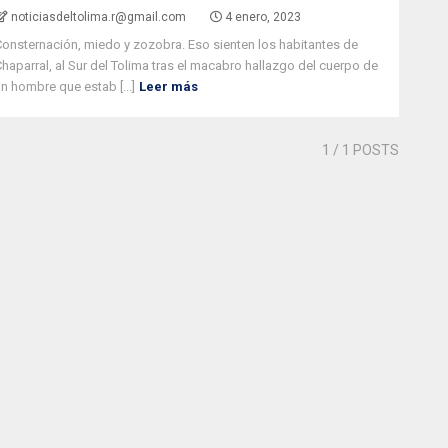
noticiasdeltolima.r@gmail.com
4 enero, 2023
Consternación, miedo y zozobra. Eso sienten los habitantes de
Chaparral, al Sur del Tolima tras el macabro hallazgo del cuerpo de
n hombre que estab [...]
Leer más
1
/ 1 POSTS